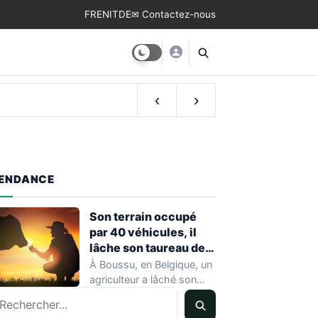
FR
EN
IT
DE
✉ Contactez-nous
‹
›
ENDANCE
Son terrain occupé
par 40 véhicules, il
lâche son taureau de
800 kg
À Boussu, en Belgique, un
agriculteur a lâché son
echercher
taureau de 800 kilos sur…