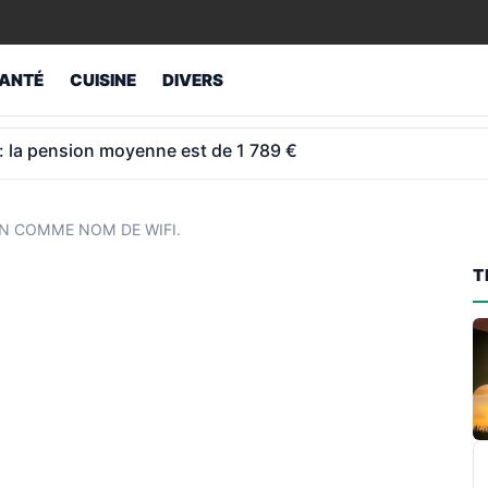
ANTÉ
CUISINE
DIVERS
e retraite » à 75 ans et continue de cotiser
IN COMME NOM DE WIFI.
T
R