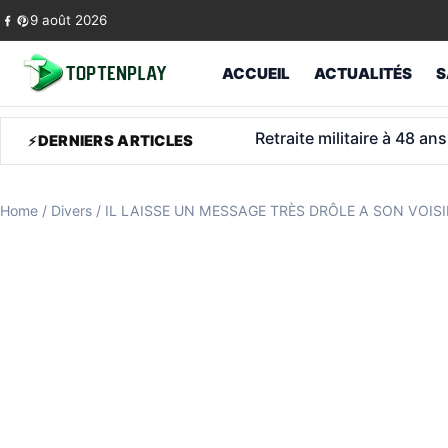
Skip to content
9 août 2026
ACCUEIL
ACTUALITÉS
S
Jugnot touche une « petit
DERNIERS ARTICLES
Home
/
Divers
/
IL LAISSE UN MESSAGE TRÈS DRÔLE A SON VOIS