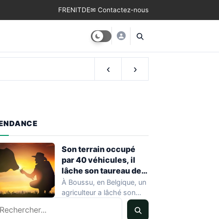
FR
EN
IT
DE
✉ Contactez-nous
‹
›
ENDANCE
Son terrain occupé
par 40 véhicules, il
lâche son taureau de
800 kg
À Boussu, en Belgique, un
agriculteur a lâché son
echercher
taureau de 800 kilos sur…