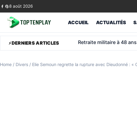
Skip to content
8 août 2026
ACCUEIL
ACTUALITÉS
S
Retraite militaire à 48 a
DERNIERS ARTICLES
Home
/
Divers
/
Elie Semoun regrette la rupture avec Dieudonné : « 