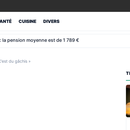
ANTÉ
CUISINE
DIVERS
ns: la pension moyenne est de 1 789 €
C’est du gâchis »
T
R