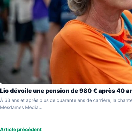
Lio dévoile une pension de 980 € après 40 an
À 63 ans et après plus de quarante ans de carrière, la chante
Mesdames Média…
Article précédent