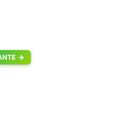
ANTE
→