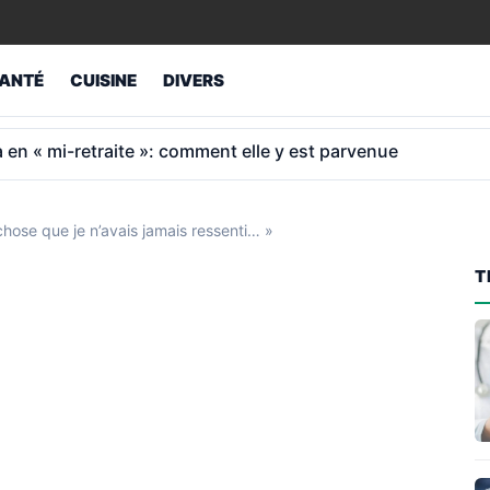
ANTÉ
CUISINE
DIVERS
ey revend son étage et fait capoter 800 M€ de travaux
 chose que je n’avais jamais ressenti… »
T