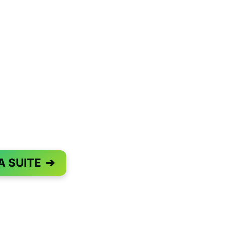
A SUITE
➔
PAGE 1 OF 2