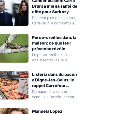
Cancer du sein: Carla
Bruni a mis sa santé de
côté pour Sarkozy
Pendant plus de cinq ans,
Carla Bruni a combattu un
cancer du sein tout…
Perce-oreilles dans la
maison: ce que leur
présence révèle
Le perce-oreille est l'un
des insectes les plus
courants dans les
habitations en été.…
Listeria dans du bacon
à Digne-les-Bains: le
rappel Carrefour
expliqué
Du bacon à la coupe
vendu au Carrefour centre
de Digne-les-Bains
(Alpes-de-Haute-
Manuela Lopez
Provence) fait l'objet…