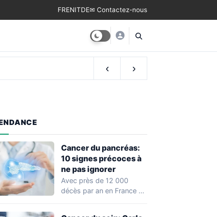
FR
EN
IT
DE
✉ Contactez-nous
‹
›
ENDANCE
Cancer du pancréas:
10 signes précoces à
ne pas ignorer
Avec près de 12 000
décès par an en France et
un taux de…