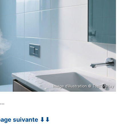
Image d’illustration © TopTenPlay
8…
 page suivante ⬇⬇