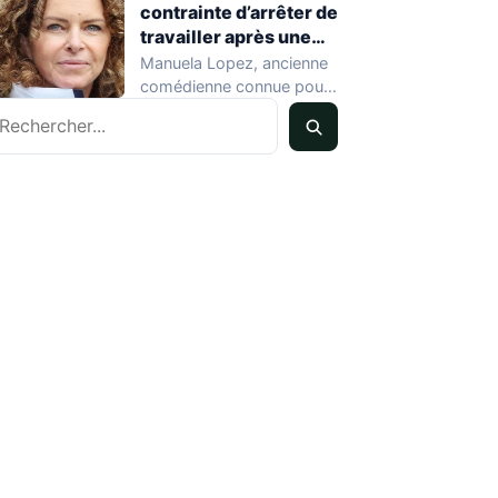
contrainte d’arrêter de
travailler après une
rechute cardiaque
Manuela Lopez, ancienne
comédienne connue pour
echercher
son rôle dans Hélène et
les garçons et…