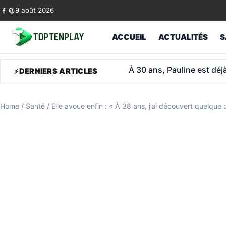
Skip to content
9 août 2026
ACCUEIL
ACTUALITÉS
S
Tour Montparnasse: Viann
DERNIERS ARTICLES
Home
/
Santé
/
Elle avoue enfin : « À 38 ans, j’ai découvert quelque