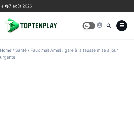
Skip to content
7 août 2026
Home
/
Santé
/
Faux mail Ameli : gare à la fausse mise à jour
urgente