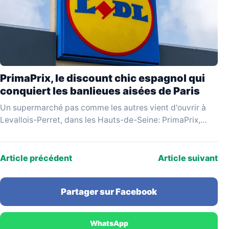
PrimaPrix, le discount chic espagnol qui
conquiert les banlieues aisées de Paris
Un supermarché pas comme les autres vient d'ouvrir à
Levallois-Perret, dans les Hauts-de-Seine: PrimaPrix,
enseigne espagnole qui se revendique du «discount
chic», attire une…
Article précédent
Article suivant
Partager sur Facebook
WhatsApp