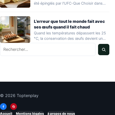
été épinglés par l'UFC-Que Choisir dans
une…
L’erreur que tout le monde fait avec
ses œufs quand il fait chaud
Quand les températures dépassent les 25
°C, la conservation des œufs devient un
vrai…
Rechercher
© 2026 Toptenplay
Accueil
Mentions légales
à propos de nous