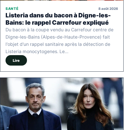
8 août 2026
SANTÉ
Listeria dans du bacon à Digne-les-
Bains: le rappel Carrefour expliqué
Du bacon à la coupe vendu au Carrefour centre de
Digne-les-Bains (Alpes-de-Haute-Provence) fait
l'objet d'un rappel sanitaire après la détection de
Listeria monocytogenes. Le…
Lire