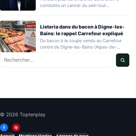
combattu un cancer du sein tout…
Listeria dans du bacon à Digne-les-
Bains: le rappel Carrefour expliqué
Du bacon à la coupe vendu au Carrefour
centre de Digne-les-Bains (Alpes-de-
Haute-Provence) fait l'objet…
Rechercher
© 2026 Toptenplay
Accueil
Mentions légales
à propos de nous