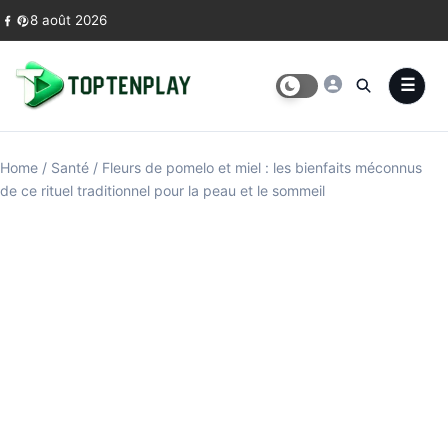
Skip to content
8 août 2026
Home
/
Santé
/
Fleurs de pomelo et miel : les bienfaits méconnus
de ce rituel traditionnel pour la peau et le sommeil