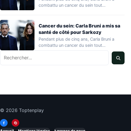
combattu un cancer du sein tout…
Cancer du sein: Carla Bruni a mis sa
santé de côté pour Sarkozy
Pendant plus de cinq ans, Carla Bruni a
combattu un cancer du sein tout…
Rechercher
© 2026 Toptenplay
Accueil
Mentions légales
à propos de nous