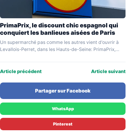
PrimaPrix, le discount chic espagnol qui
conquiert les banlieues aisées de Paris
Un supermarché pas comme les autres vient d'ouvrir à
Levallois-Perret, dans les Hauts-de-Seine: PrimaPrix,
enseigne espagnole qui se revendique du «discount
chic», attire une…
Article précédent
Article suivant
Partager sur Facebook
WhatsApp
Pinterest