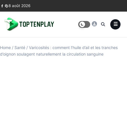
Skip to content
8 août 2026
Home
/
Santé
/
Varicosités : comment l’huile d’ail et les tranches
d’oignon soulagent naturellement la circulation sanguine