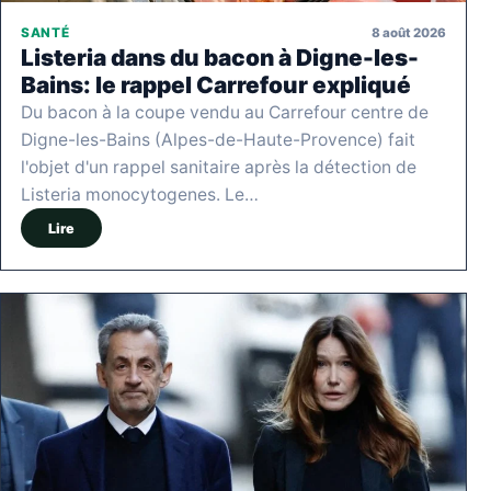
8 août 2026
SANTÉ
Listeria dans du bacon à Digne-les-
Bains: le rappel Carrefour expliqué
Du bacon à la coupe vendu au Carrefour centre de
Digne-les-Bains (Alpes-de-Haute-Provence) fait
l'objet d'un rappel sanitaire après la détection de
Listeria monocytogenes. Le…
Lire