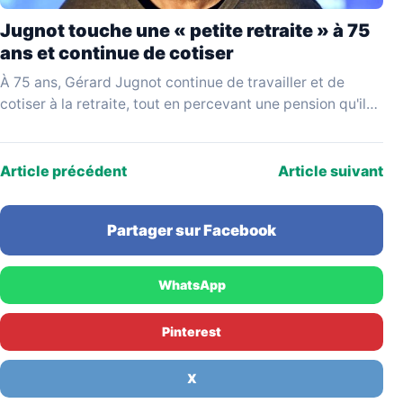
Jugnot touche une « petite retraite » à 75
ans et continue de cotiser
À 75 ans, Gérard Jugnot continue de travailler et de
cotiser à la retraite, tout en percevant une pension qu'il
juge disproportionnée par rapport…
Article précédent
Article suivant
Partager sur Facebook
WhatsApp
Pinterest
X