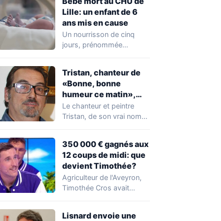
Bébé mort au CHU de
Lille: un enfant de 6
ans mis en cause
Un nourrisson de cinq
jours, prénommée
Zayneb, est décédée à la
maternité Jeanne de…
Tristan, chanteur de
«Bonne, bonne
humeur ce matin»,
mort à 68 ans
Le chanteur et peintre
Tristan, de son vrai nom
Pascal Dequatremare, est
décédé le…
350 000 € gagnés aux
12 coups de midi: que
devient Timothée?
Agriculteur de l'Aveyron,
Timothée Cros avait
marqué les
téléspectateurs des 12
Lisnard envoie une
coups de midi…