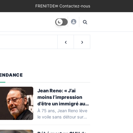
FR
EN
IT
DE
✉ Contactez-nous
‹
›
ENDANCE
Jean Reno: « J’ai
moins l’impression
d’être un immigré aux
États-Unis qu’en
À 75 ans, Jean Reno lève
France »
le voile sans détour sur
son rapport à…