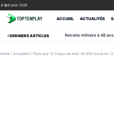
Skip to content
9 août 2026
ACCUEIL
ACTUALITÉS
S
Tour Montparnasse: Viann
DERNIERS ARTICLES
Home
/
Actualités
/
Floris aux 12 Coups de midi: 42 692 euros en 12 