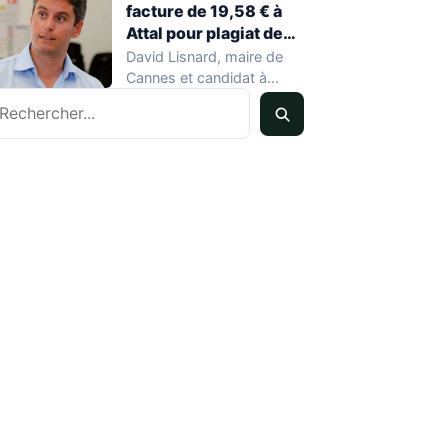
facture de 19,58 € à
Attal pour plagiat de
propositions
David Lisnard, maire de
Cannes et candidat à
echercher
l'élection présidentielle de
2027, a accusé…