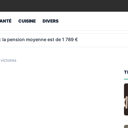
ANTÉ
CUISINE
DIVERS
ey revend son étage et fait capoter 800 M€ de travaux
victoires
T