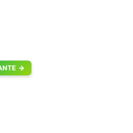
ANTE
→