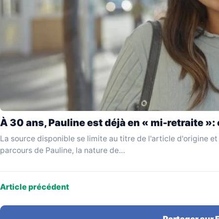
À 30 ans, Pauline est déjà en « mi-retraite »
La source disponible se limite au titre de l'article d'origine
parcours de Pauline, la nature de…
Article précédent
Partager sur