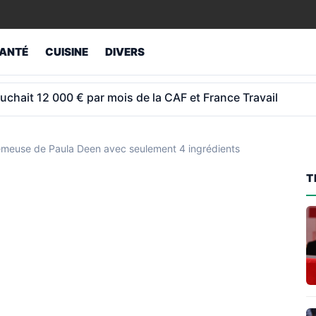
ANTÉ
CUISINE
DIVERS
ns: la pension moyenne est de 1 789 €
crémeuse de Paula Deen avec seulement 4 ingrédients
T