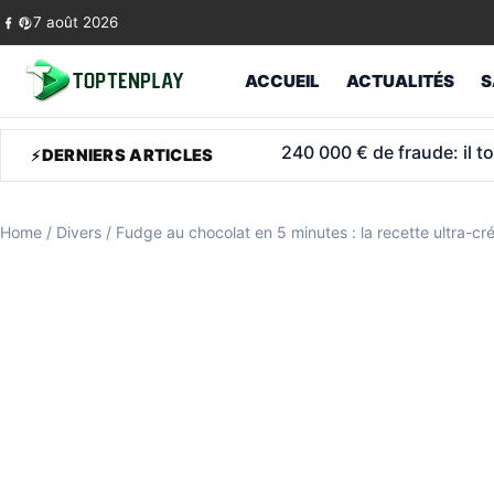
Skip to content
7 août 2026
ACCUEIL
ACTUALITÉS
S
Retraite militaire à 48 a
DERNIERS ARTICLES
Home
/
Divers
/
Fudge au chocolat en 5 minutes : la recette ultra-