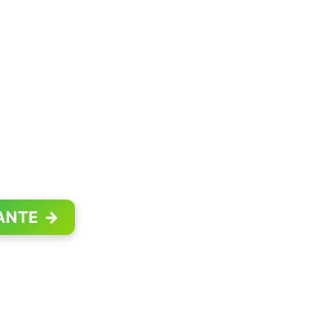
ANTE
→