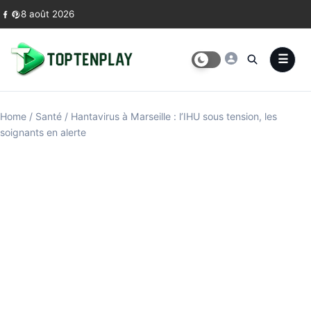
Skip to content
8 août 2026
Home
/
Santé
/
Hantavirus à Marseille : l’IHU sous tension, les
soignants en alerte