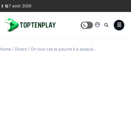
Skip to content
7 août 2026
Home
/
Divers
/
On tout cas le pauvre il a essayé…