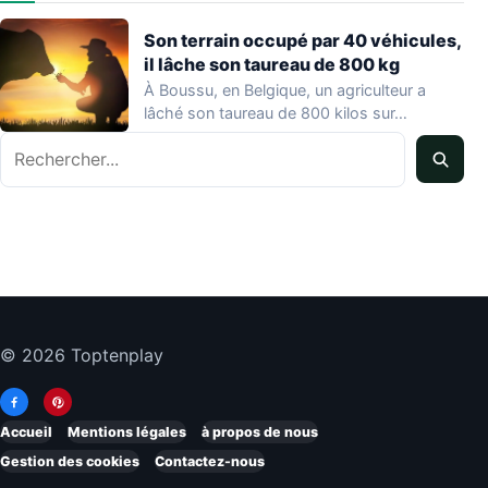
Son terrain occupé par 40 véhicules,
il lâche son taureau de 800 kg
À Boussu, en Belgique, un agriculteur a
lâché son taureau de 800 kilos sur…
Rechercher
© 2026 Toptenplay
Accueil
Mentions légales
à propos de nous
Gestion des cookies
Contactez-nous