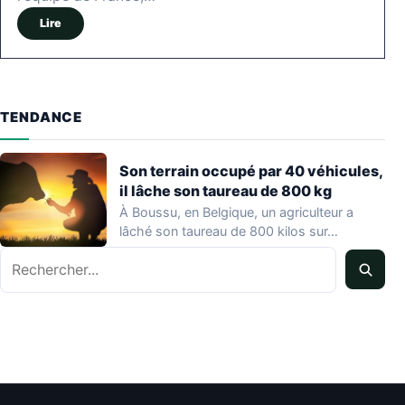
Lire
TENDANCE
Son terrain occupé par 40 véhicules,
il lâche son taureau de 800 kg
À Boussu, en Belgique, un agriculteur a
lâché son taureau de 800 kilos sur…
Rechercher