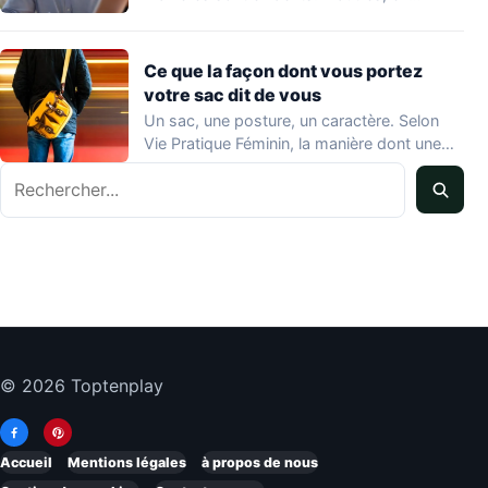
revanche, passent inaperçus — y…
Ce que la façon dont vous portez
votre sac dit de vous
Un sac, une posture, un caractère. Selon
Vie Pratique Féminin, la manière dont une…
Rechercher
© 2026 Toptenplay
Accueil
Mentions légales
à propos de nous