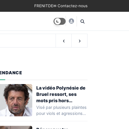
FR
EN
IT
DE
✉ Contactez-nous
‹
›
ENDANCE
La vidéo Polynésie de
Bruel ressort, ses
mots pris hors
contexte
Visé par plusieurs plaintes
pour viols et agressions
sexuelles et mis en
examen, Patrick…