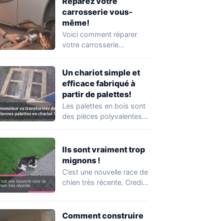
Réparez votre
carrosserie vous-
même!
Voici comment réparer
votre carrosserie
temporairement, le temps
que vous vous rendiez
Un chariot simple et
chez le…
efficace fabriqué à
partir de palettes!
Les palettes en bois sont
des pièces polyvalentes
qui peuvent être
transformée en plusieurs…
Ils sont vraiment trop
mignons !
C’est une nouvelle race de
chien très récente. Credit:
rollyteacuppuppies
Comment construire