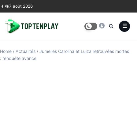
Skip to content
7 août 2026
Home
/
Actualités
/
Jumelles Carolina et Luiza retrouvées mortes
: l’enquête avance