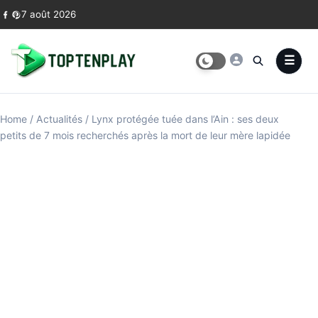
Skip to content
7 août 2026
Home
/
Actualités
/
Lynx protégée tuée dans l’Ain : ses deux
petits de 7 mois recherchés après la mort de leur mère lapidée