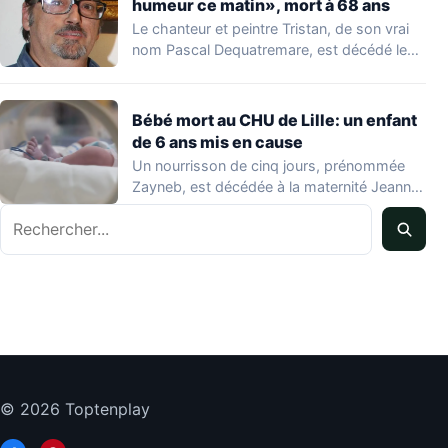
humeur ce matin», mort à 68 ans
Le chanteur et peintre Tristan, de son vrai
nom Pascal Dequatremare, est décédé le…
Bébé mort au CHU de Lille: un enfant
de 6 ans mis en cause
Un nourrisson de cinq jours, prénommée
Zayneb, est décédée à la maternité Jeanne
de…
Rechercher
© 2026 Toptenplay