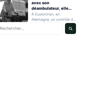
avec son
déambulateur, elle
sauve un chauffard
À Euskirchen, en
sans le savoir
Allemagne, un contrôle de
echercher
vitesse ordinaire a tourné
à l'anecdote mondiale…