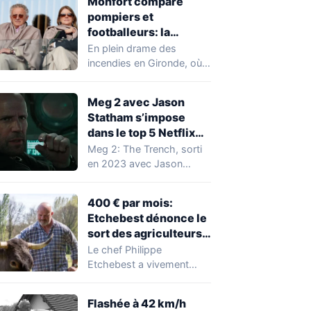
Monfort compare
pompiers et
footballeurs: la
polémique qui
En plein drame des
enflamme les réseaux
incendies en Gironde, où
deux pompiers ont perdu
la vie…
Meg 2 avec Jason
Statham s’impose
dans le top 5 Netflix
mondial
Meg 2: The Trench, sorti
en 2023 avec Jason
Statham, connaît une
nouvelle vague…
400 € par mois:
Etchebest dénonce le
sort des agriculteurs
en direct
Le chef Philippe
Etchebest a vivement
dénoncé la situation
économique des
Flashée à 42 km/h
agriculteurs français lors…