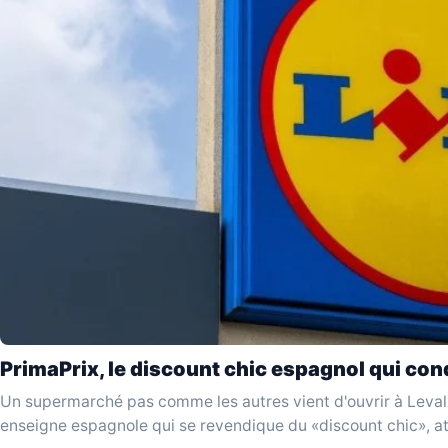
PrimaPrix, le discount chic espagnol qui conq
Un supermarché pas comme les autres vient d'ouvrir à Levall
enseigne espagnole qui se revendique du «discount chic», a