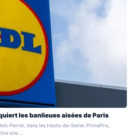
uiert les banlieues aisées de Paris
ois-Perret, dans les Hauts-de-Seine: PrimaPrix,
ttire une…