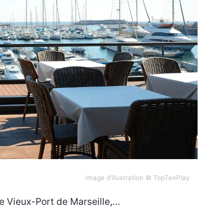
Image d’illustration © TopTenPlay
ue Vieux-Port de Marseille,…