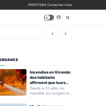
FR
EN
IT
DE
✉ Contactez-nous
‹
›
ENDANCE
Incendies en Gironde:
des habitants
affirment que leurs
maisons ont été
Depuis le 22 juillet, les
sacrifiées
incendies qui ravagent la
Gironde ont détruit 42
000…