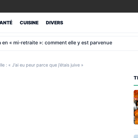
ANTÉ
CUISINE
DIVERS
ur retraités atteint 1 043 € et non 1 012 €
lle : « J’ai eu peur parce que j’étais juive »
T