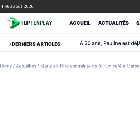
Skip to content
6 août 2026
ACCUEIL
ACTUALITÉS
S
ASPA 2026: l’allocation po
DERNIERS ARTICLES
Home
/
Actualités
/
Marie s’infiltre contrainte de fuir un café à Marsei