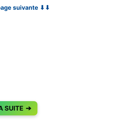
 page suivante ⬇⬇
A SUITE
➔
PAGE 1 OF 2