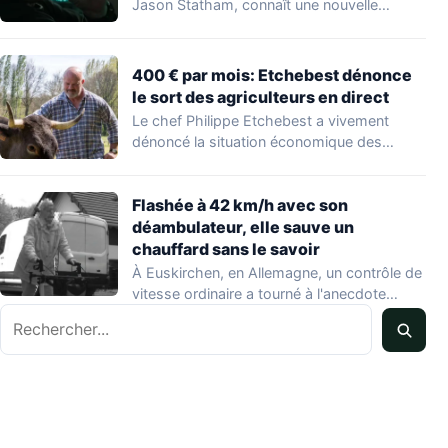
Jason Statham, connaît une nouvelle
vague…
400 € par mois: Etchebest dénonce
le sort des agriculteurs en direct
Le chef Philippe Etchebest a vivement
dénoncé la situation économique des
agriculteurs français lors…
Flashée à 42 km/h avec son
déambulateur, elle sauve un
chauffard sans le savoir
À Euskirchen, en Allemagne, un contrôle de
vitesse ordinaire a tourné à l'anecdote
Rechercher
mondiale…