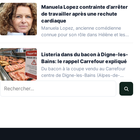
Manuela Lopez contrainte d’arrêter
de travailler après une rechute
cardiaque
Manuela Lopez, ancienne comédienne
connue pour son rôle dans Hélène et les
garçons et…
Listeria dans du bacon à Digne-les-
Bains: le rappel Carrefour expliqué
Du bacon à la coupe vendu au Carrefour
centre de Digne-les-Bains (Alpes-de-
Haute-Provence) fait l'objet…
Rechercher