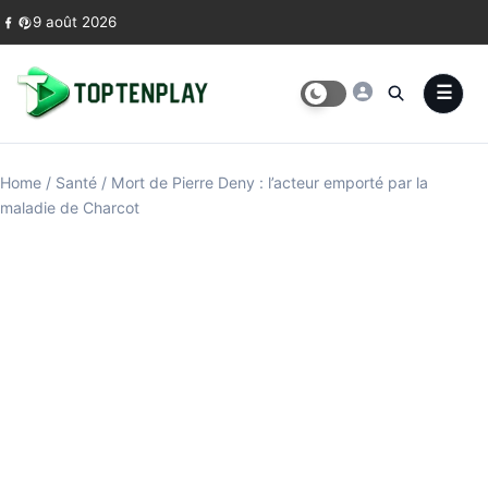
Skip to content
9 août 2026
Home
/
Santé
/
Mort de Pierre Deny : l’acteur emporté par la
maladie de Charcot