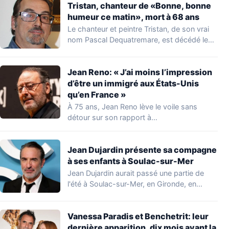
Tristan, chanteur de «Bonne, bonne
humeur ce matin», mort à 68 ans
Le chanteur et peintre Tristan, de son vrai
nom Pascal Dequatremare, est décédé le…
Jean Reno: « J’ai moins l’impression
d’être un immigré aux États-Unis
qu’en France »
À 75 ans, Jean Reno lève le voile sans
détour sur son rapport à…
Jean Dujardin présente sa compagne
à ses enfants à Soulac-sur-Mer
Jean Dujardin aurait passé une partie de
l'été à Soulac-sur-Mer, en Gironde, en
compagnie…
Vanessa Paradis et Benchetrit: leur
dernière apparition, dix mois avant la