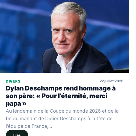
22 juillet 2026
DIVERS
Dylan Deschamps rend hommage à
son père: « Pour l’éternité, merci
papa »
Au lendemain de la Coupe du monde 2026 et de la
fin du mandat de Didier Deschamps à la tête de
l'équipe de France,…
Lire