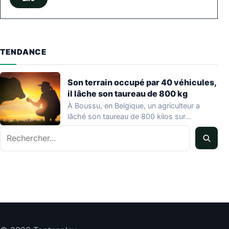
TENDANCE
Son terrain occupé par 40 véhicules,
il lâche son taureau de 800 kg
À Boussu, en Belgique, un agriculteur a
lâché son taureau de 800 kilos sur…
Rechercher