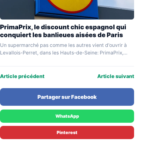
PrimaPrix, le discount chic espagnol qui
conquiert les banlieues aisées de Paris
Un supermarché pas comme les autres vient d'ouvrir à
Levallois-Perret, dans les Hauts-de-Seine: PrimaPrix,
enseigne espagnole qui se revendique du «discount
chic», attire une…
Article précédent
Article suivant
Partager sur Facebook
WhatsApp
Pinterest