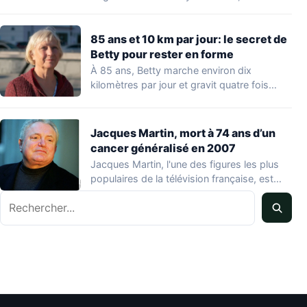
ensemble…
85 ans et 10 km par jour: le secret de
Betty pour rester en forme
À 85 ans, Betty marche environ dix
kilomètres par jour et gravit quatre fois…
Jacques Martin, mort à 74 ans d’un
cancer généralisé en 2007
Jacques Martin, l'une des figures les plus
populaires de la télévision française, est
décédé…
Rechercher