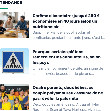
TENDANCE
Carême alimentaire: jusqu’à 250 €
économisés en 40 jours selon un
nutritionniste
Supprimer viande, alcool, sodas et
confiseries pendant quarante jours: c'est le
principe du carême…
Pourquoi certains piétons
remercient les conducteurs, selon
les psys
Un simple hochement de tête, un signe de
la main levée: beaucoup de piétons…
Quatre parents, deux bébés: ce
couple polyamoureux assume de ne
pas révéler la paternité
Deux couples américains, Alysia et Tyler
Rogers et Sean et Taya Hartless, vivent