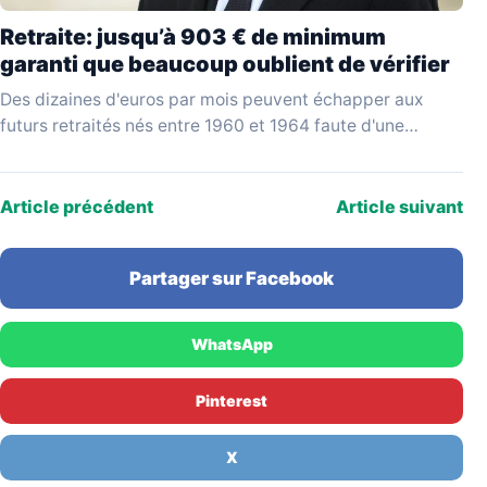
Retraite: jusqu’à 903 € de minimum
garanti que beaucoup oublient de vérifier
Des dizaines d'euros par mois peuvent échapper aux
futurs retraités nés entre 1960 et 1964 faute d'une
vérification simple au moment de liquider leurs…
Article précédent
Article suivant
Partager sur Facebook
WhatsApp
Pinterest
X