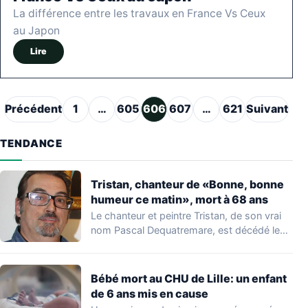
La différence entre les travaux en France Vs Ceux
au Japon
Lire
Pagination des publications
Précédent
1
…
605
606
607
…
621
Suivant
TENDANCE
Tristan, chanteur de «Bonne, bonne
humeur ce matin», mort à 68 ans
Le chanteur et peintre Tristan, de son vrai
nom Pascal Dequatremare, est décédé le…
Bébé mort au CHU de Lille: un enfant
de 6 ans mis en cause