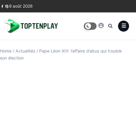
Skip to content
9 août 2026
Home
/
Actualités
/
Pape Léon XIV: l’affaire d’abus qui trouble
son élection