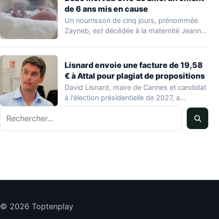
de 6 ans mis en cause
Un nourrisson de cinq jours, prénommée
Zayneb, est décédée à la maternité Jeanne
de…
Lisnard envoie une facture de 19,58
€ à Attal pour plagiat de propositions
David Lisnard, maire de Cannes et candidat
à l'élection présidentielle de 2027, a
accusé…
Rechercher
© 2026 Toptenplay