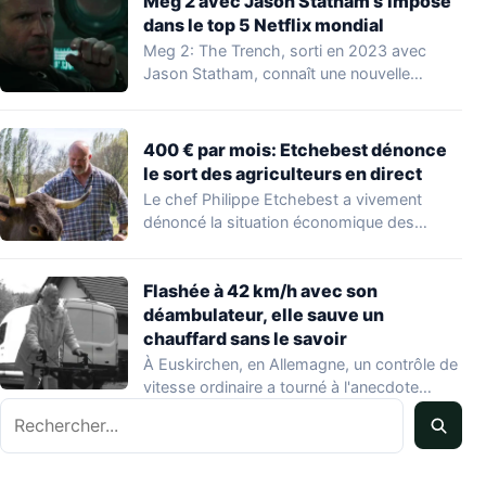
Meg 2 avec Jason Statham s’impose
dans le top 5 Netflix mondial
Meg 2: The Trench, sorti en 2023 avec
Jason Statham, connaît une nouvelle
vague…
400 € par mois: Etchebest dénonce
le sort des agriculteurs en direct
Le chef Philippe Etchebest a vivement
dénoncé la situation économique des
agriculteurs français lors…
Flashée à 42 km/h avec son
déambulateur, elle sauve un
chauffard sans le savoir
À Euskirchen, en Allemagne, un contrôle de
vitesse ordinaire a tourné à l'anecdote
Rechercher
mondiale…