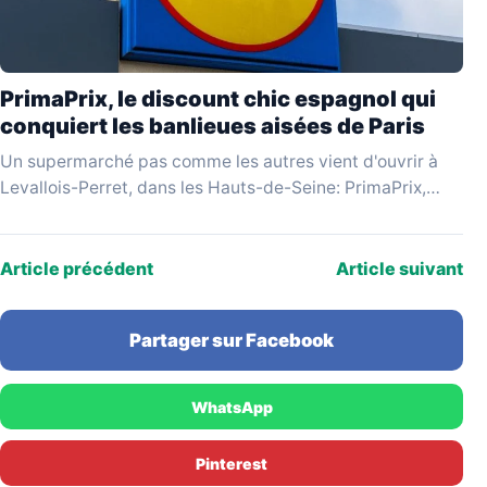
PrimaPrix, le discount chic espagnol qui
conquiert les banlieues aisées de Paris
Un supermarché pas comme les autres vient d'ouvrir à
Levallois-Perret, dans les Hauts-de-Seine: PrimaPrix,
enseigne espagnole qui se revendique du «discount
chic», attire une…
Article précédent
Article suivant
Partager sur Facebook
WhatsApp
Pinterest