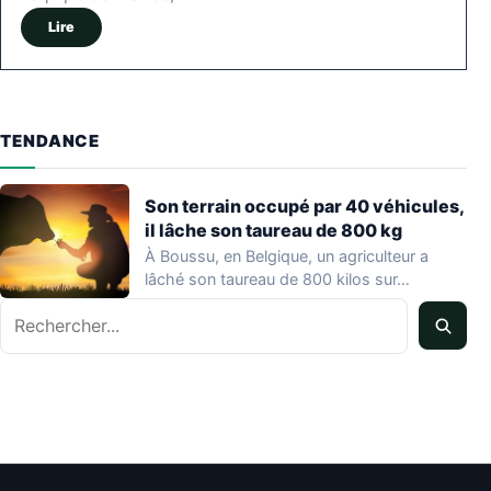
Lire
TENDANCE
Son terrain occupé par 40 véhicules,
il lâche son taureau de 800 kg
À Boussu, en Belgique, un agriculteur a
lâché son taureau de 800 kilos sur…
Rechercher