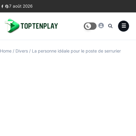
Skip to content
7 août 2026
Home
/
Divers
/
La personne idéale pour le poste de serrurier