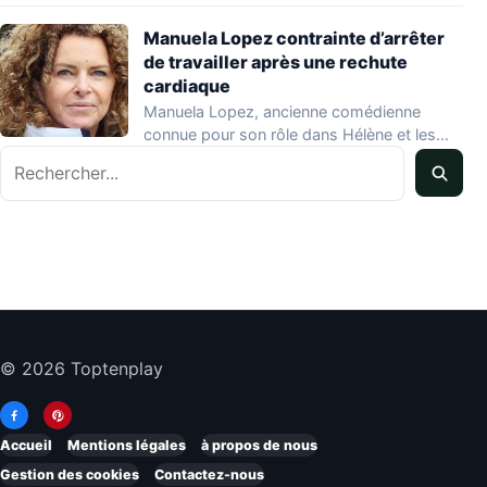
Manuela Lopez contrainte d’arrêter
de travailler après une rechute
cardiaque
Manuela Lopez, ancienne comédienne
connue pour son rôle dans Hélène et les
Rechercher
garçons et…
© 2026 Toptenplay
Accueil
Mentions légales
à propos de nous
Gestion des cookies
Contactez-nous