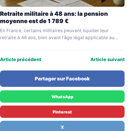
Retraite militaire à 48 ans: la pension
moyenne est de 1 789 €
En France, certains militaires peuvent liquider leur
retraite à 48 ans, bien avant l'âge légal applicable au
reste de la population active. Ce départ…
Article précédent
Article suivant
Partager sur Facebook
WhatsApp
Pinterest
X