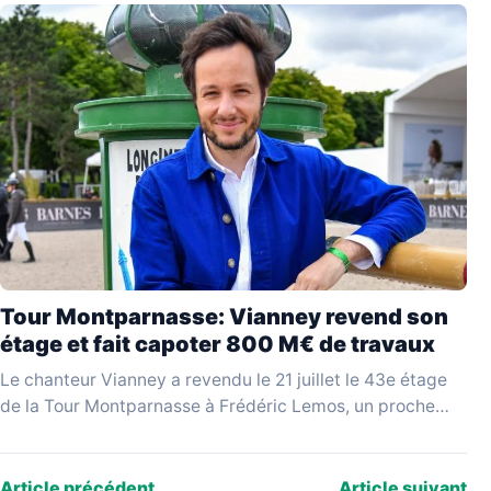
Tour Montparnasse: Vianney revend son
étage et fait capoter 800 M€ de travaux
Le chanteur Vianney a revendu le 21 juillet le 43e étage
de la Tour Montparnasse à Frédéric Lemos, un proche
qualifié de « pompier…
Article précédent
Article suivant