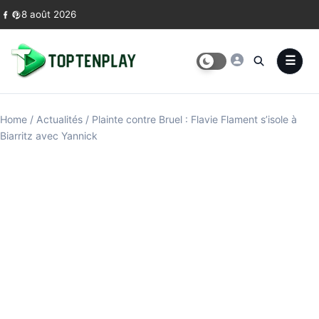
Skip to content
8 août 2026
Home
/
Actualités
/
Plainte contre Bruel : Flavie Flament s’isole à
Biarritz avec Yannick