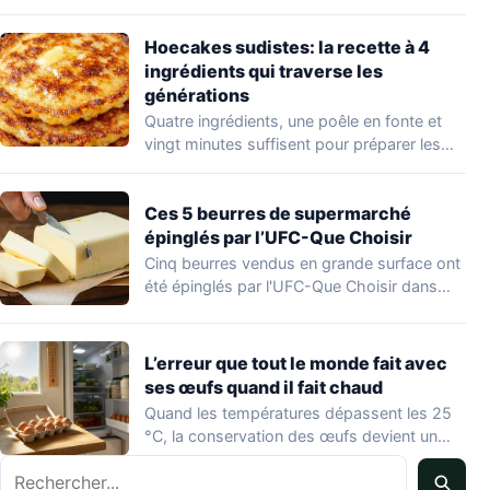
d'un…
Hoecakes sudistes: la recette à 4
ingrédients qui traverse les
générations
Quatre ingrédients, une poêle en fonte et
vingt minutes suffisent pour préparer les
hoecakes,…
Ces 5 beurres de supermarché
épinglés par l’UFC-Que Choisir
Cinq beurres vendus en grande surface ont
été épinglés par l'UFC-Que Choisir dans
une…
L’erreur que tout le monde fait avec
ses œufs quand il fait chaud
Quand les températures dépassent les 25
°C, la conservation des œufs devient un
vrai…
Rechercher