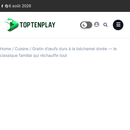
Skip to content
6 août 2026
Home
/
Cuisine
/
Gratin d’œufs durs à la béchamel dorée — le
classique familial qui réchauffe tout