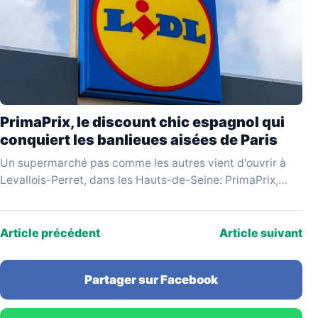
PrimaPrix, le discount chic espagnol qui
conquiert les banlieues aisées de Paris
Un supermarché pas comme les autres vient d'ouvrir à
Levallois-Perret, dans les Hauts-de-Seine: PrimaPrix,
enseigne espagnole qui se revendique du «discount
chic», attire une…
Article précédent
Article suivant
Partager sur Facebook