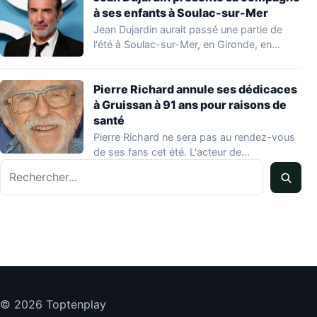
à ses enfants à Soulac-sur-Mer
Jean Dujardin aurait passé une partie de
l'été à Soulac-sur-Mer, en Gironde, en
compagnie…
Pierre Richard annule ses dédicaces
à Gruissan à 91 ans pour raisons de
santé
Pierre Richard ne sera pas au rendez-vous
de ses fans cet été. L'acteur de…
Rechercher
© 2026 Toptenplay