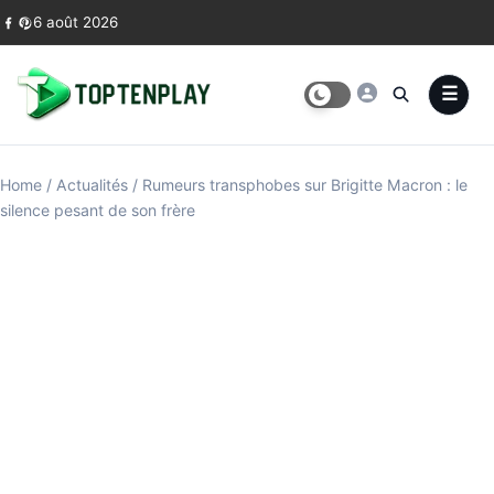
Skip to content
6 août 2026
Home
/
Actualités
/
Rumeurs transphobes sur Brigitte Macron : le
silence pesant de son frère