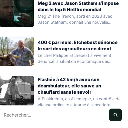
Meg 2 avec Jason Statham s’impose
dans le top 5 Netflix mondial
Meg 2: The Trench, sorti en 2023 avec
Jason Statham, connaît une nouvelle
vague…
400 € par mois: Etchebest dénonce
le sort des agriculteurs en direct
Le chef Philippe Etchebest a vivement
dénoncé la situation économique des
agriculteurs français lors…
Flashée à 42 km/h avec son
déambulateur, elle sauve un
chauffard sans le savoir
À Euskirchen, en Allemagne, un contrôle de
vitesse ordinaire a tourné à l'anecdote
Rechercher
mondiale…