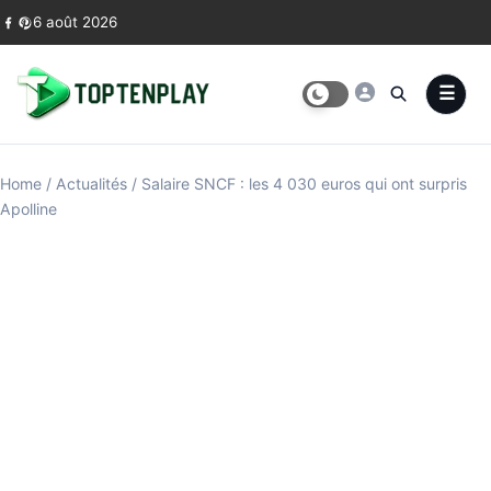
Skip to content
6 août 2026
Home
/
Actualités
/
Salaire SNCF : les 4 030 euros qui ont surpris
Apolline