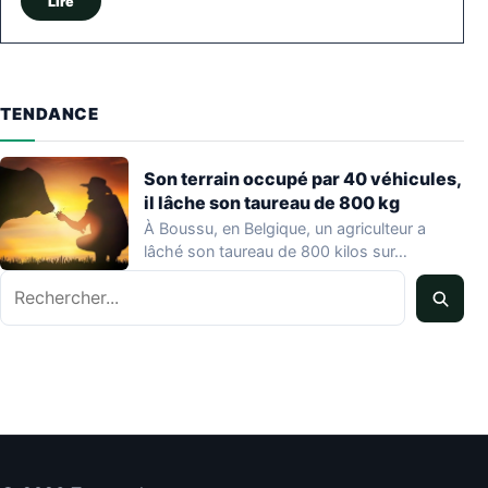
Lire
TENDANCE
Son terrain occupé par 40 véhicules,
il lâche son taureau de 800 kg
À Boussu, en Belgique, un agriculteur a
lâché son taureau de 800 kilos sur…
Rechercher