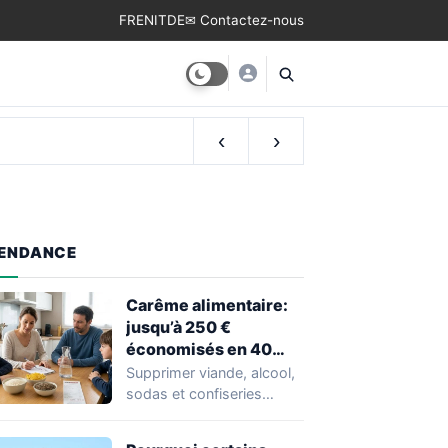
FR
EN
IT
DE
✉ Contactez-nous
‹
›
ENDANCE
Carême alimentaire:
jusqu’à 250 €
économisés en 40
jours selon un
Supprimer viande, alcool,
nutritionniste
sodas et confiseries
pendant quarante jours:
c'est le principe du