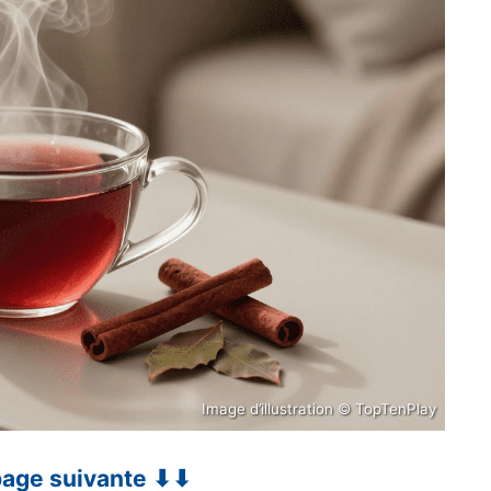
Image d’illustration © TopTenPlay
 page suivante ⬇⬇