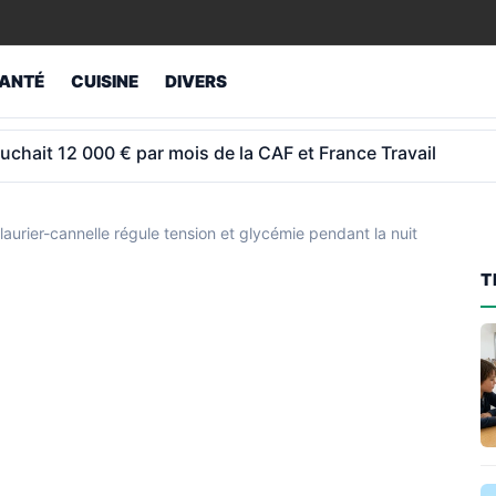
ANTÉ
CUISINE
DIVERS
ur retraités atteint 1 043 € et non 1 012 €
aurier-cannelle régule tension et glycémie pendant la nuit
T