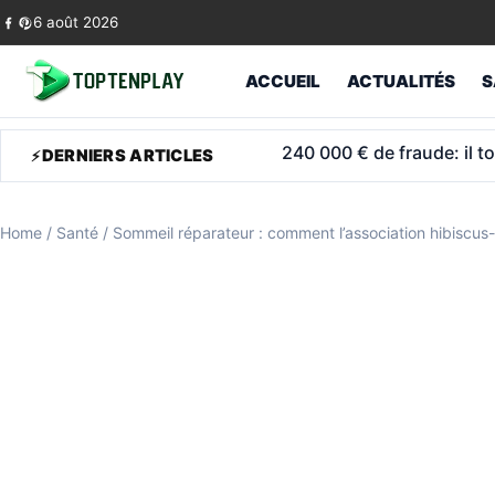
Skip to content
6 août 2026
ACCUEIL
ACTUALITÉS
S
ASPA 2026: l’allocation po
DERNIERS ARTICLES
Home
/
Santé
/
Sommeil réparateur : comment l’association hibiscus-l