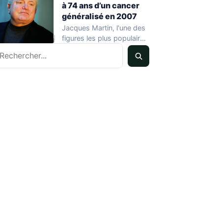
à 74 ans d’un cancer
généralisé en 2007
Jacques Martin, l'une des
figures les plus populaires
echercher
de la télévision française,
est décédé…