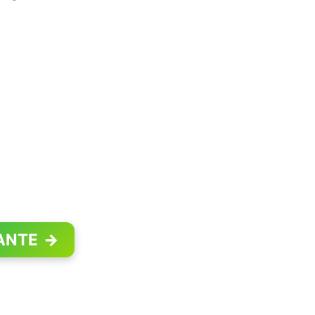
ANTE
→