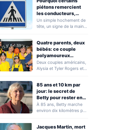
Pourquoi certains
carême…
piétons remercient
les conducteurs,
selon les psys
Un simple hochement de
tête, un signe de la main
levée: beaucoup de
piétons…
Quatre parents, deux
bébés: ce couple
polyamoureux
assume de ne pas
Deux couples américains,
révéler la paternité
Alysia et Tyler Rogers et
Sean et Taya Hartless,
vivent ensemble…
85 ans et 10 km par
jour: le secret de
Betty pour rester en
forme
À 85 ans, Betty marche
environ dix kilomètres par
jour et gravit quatre fois…
Jacques Martin, mort