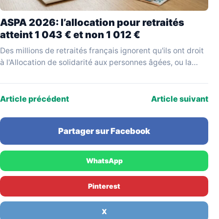
ASPA 2026: l’allocation pour retraités
atteint 1 043 € et non 1 012 €
Des millions de retraités français ignorent qu'ils ont droit
à l'Allocation de solidarité aux personnes âgées, ou la
réclament sur la base d'un montant…
Article précédent
Article suivant
Partager sur Facebook
WhatsApp
Pinterest
X