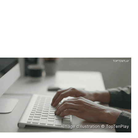
Image d’illustration © TopTenPlay