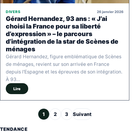
26 janvier 2026
DIVERS
Gérard Hernandez, 93 ans : « J’ai
choisi la France pour sa liberté
d’expression » – le parcours
d’intégration de la star de Scènes de
ménages
Gérard Hernandez, figure emblématique de Scènes
de ménages, revient sur son arrivée en France
depuis l'Espagne et les épreuves de son intégration.
À 93…
Lire
Pagination des publications
1
2
3
Suivant
TENDANCE