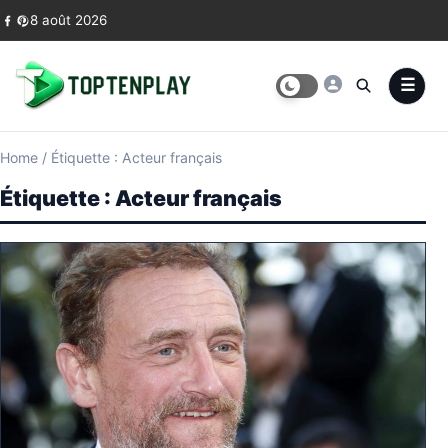
Skip to content
8 août 2026
Home
/
Étiquette : Acteur français
Étiquette :
Acteur français