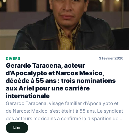
3 février 2026
DIVERS
Gerardo Taracena, acteur
d’Apocalypto et Narcos Mexico,
décède à 55 ans : trois nominations
aux Ariel pour une carrière
internationale
Gerardo Taracena, visage familier d'Apocalypto et
de Narcos: Mexico, s'est éteint à 55 ans. Le syndicat
des acteurs mexicains a confirmé la disparition de…
Lire