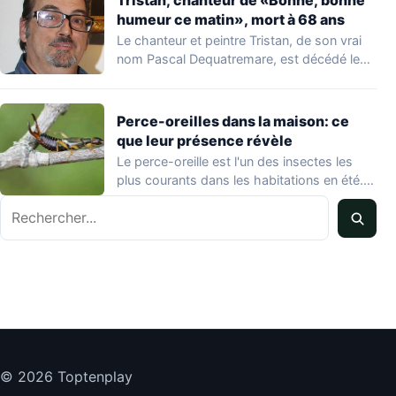
Tristan, chanteur de «Bonne, bonne
humeur ce matin», mort à 68 ans
Le chanteur et peintre Tristan, de son vrai
nom Pascal Dequatremare, est décédé le…
Perce-oreilles dans la maison: ce
que leur présence révèle
Le perce-oreille est l'un des insectes les
plus courants dans les habitations en été.…
Rechercher
© 2026 Toptenplay