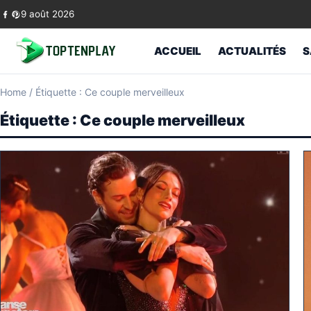
Skip to content
9 août 2026
ACCUEIL
ACTUALITÉS
S
Home
/
Étiquette : Ce couple merveilleux
Étiquette :
Ce couple merveilleux