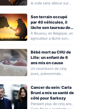
France »
le voile sans détour sur
son rapport à…
Son terrain occupé
par 40 véhicules, il
lâche son taureau de
800 kg
À Boussu, en Belgique, un
agriculteur a lâché son
taureau de 800 kilos sur…
Bébé mort au CHU de
Lille: un enfant de 6
ans mis en cause
Un nourrisson de cinq
jours, prénommée
Zayneb, est décédée à la
maternité Jeanne de…
Cancer du sein: Carla
Bruni a mis sa santé de
côté pour Sarkozy
Pendant plus de cinq ans,
Carla Bruni a combattu un