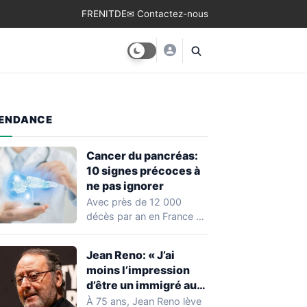
FR
EN
IT
DE
✉ Contactez-nous
ENDANCE
Cancer du pancréas:
10 signes précoces à
ne pas ignorer
Avec près de 12 000
décès par an en France et
un taux de…
Jean Reno: « J’ai
moins l’impression
d’être un immigré aux
États-Unis qu’en
À 75 ans, Jean Reno lève