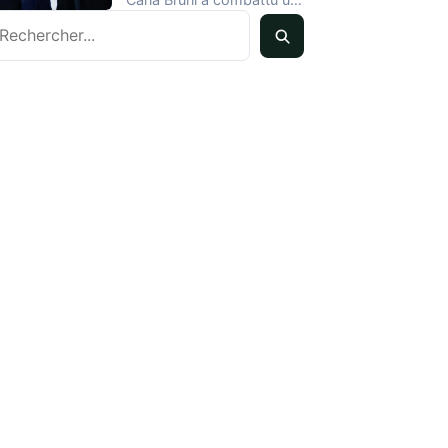
echercher
cancer du sein tout…