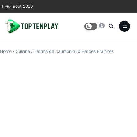
Skip to content
7 août 2026
Home
/
Cuisine
/
Terrine de Saumon aux Herbes Fraîches