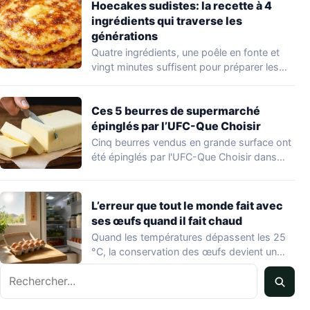
Hoecakes sudistes: la recette à 4
ingrédients qui traverse les
générations
Quatre ingrédients, une poêle en fonte et
vingt minutes suffisent pour préparer les
hoecakes,…
Ces 5 beurres de supermarché
épinglés par l’UFC-Que Choisir
Cinq beurres vendus en grande surface ont
été épinglés par l'UFC-Que Choisir dans
une…
L’erreur que tout le monde fait avec
ses œufs quand il fait chaud
Quand les températures dépassent les 25
°C, la conservation des œufs devient un
vrai…
Rechercher