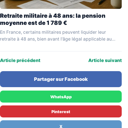
Retraite militaire à 48 ans: la pension
moyenne est de 1 789 €
En France, certains militaires peuvent liquider leur
retraite à 48 ans, bien avant l'âge légal applicable au
reste de la population active. Ce départ…
Article précédent
Article suivant
Partager sur Facebook
WhatsApp
Pinterest
X