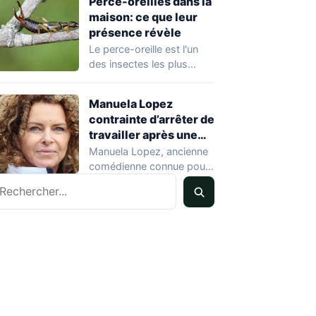
Perce-oreilles dans la
maison: ce que leur
présence révèle
Le perce-oreille est l'un
des insectes les plus
courants dans les
habitations en été.…
Manuela Lopez
contrainte d’arrêter de
travailler après une
rechute cardiaque
Manuela Lopez, ancienne
comédienne connue pour
echercher
son rôle dans Hélène et
les garçons et…