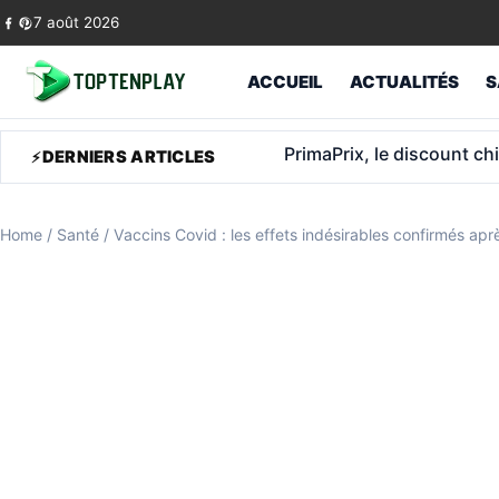
Skip to content
7 août 2026
ACCUEIL
ACTUALITÉS
S
1 600 € de retraite après
DERNIERS ARTICLES
Home
/
Santé
/
Vaccins Covid : les effets indésirables confirmés apr