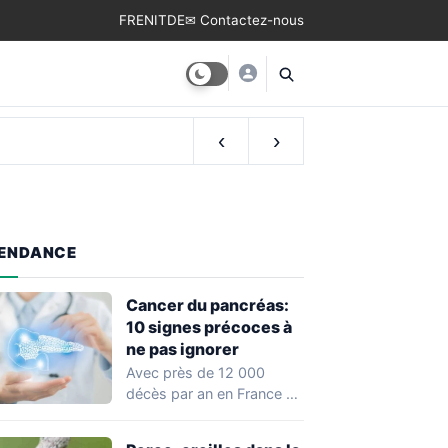
FR
EN
IT
DE
✉ Contactez-nous
‹
›
ENDANCE
Cancer du pancréas:
10 signes précoces à
ne pas ignorer
Avec près de 12 000
décès par an en France et
un taux de…