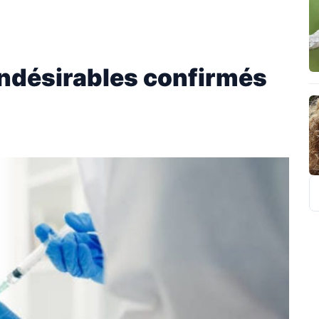
 indésirables confirmés
R