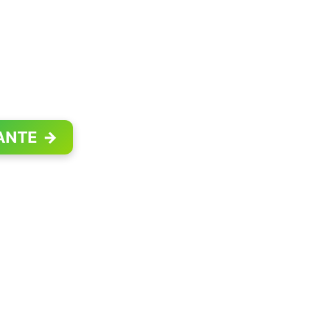
ANTE
→