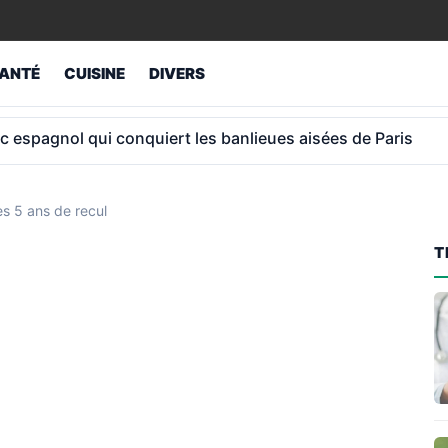
ANTÉ
CUISINE
DIVERS
 45 ans de cotisations: le coup de gueule d’un Espagnol
ès 5 ans de recul
T