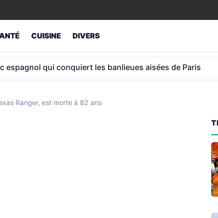
ANTÉ
CUISINE
DIVERS
ur retraités atteint 1 043 € et non 1 012 €
Texas Ranger, est morte à 82 ans
T