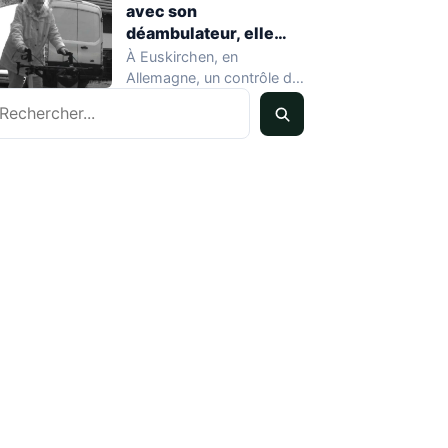
avec son
déambulateur, elle
sauve un chauffard
À Euskirchen, en
sans le savoir
Allemagne, un contrôle de
echercher
vitesse ordinaire a tourné
à l'anecdote mondiale…