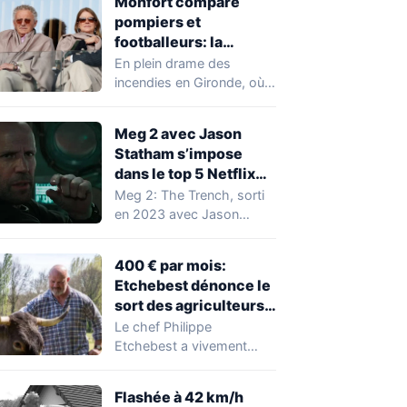
Monfort compare
pompiers et
footballeurs: la
polémique qui
En plein drame des
enflamme les réseaux
incendies en Gironde, où
deux pompiers ont perdu
la vie…
Meg 2 avec Jason
Statham s’impose
dans le top 5 Netflix
mondial
Meg 2: The Trench, sorti
en 2023 avec Jason
Statham, connaît une
nouvelle vague…
400 € par mois:
Etchebest dénonce le
sort des agriculteurs
en direct
Le chef Philippe
Etchebest a vivement
dénoncé la situation
économique des
Flashée à 42 km/h
agriculteurs français lors…