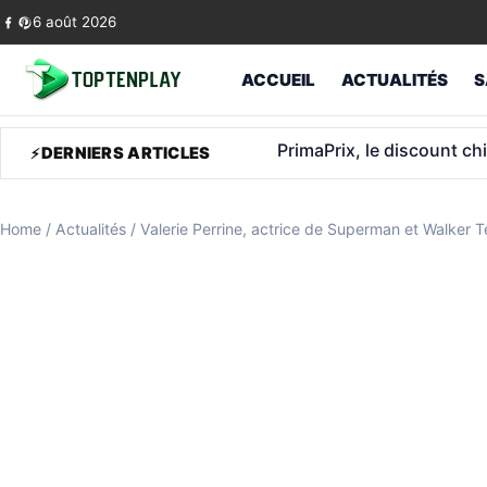
Skip to content
6 août 2026
ACCUEIL
ACTUALITÉS
S
ASPA 2026: l’allocation po
DERNIERS ARTICLES
Home
/
Actualités
/
Valerie Perrine, actrice de Superman et Walker 