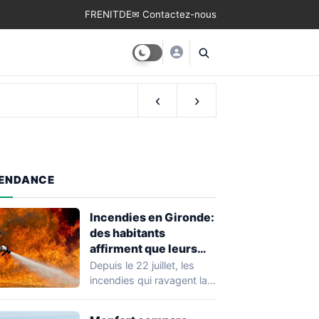
FR
EN
IT
DE
✉ Contactez-nous
‹
›
ENDANCE
Incendies en Gironde:
des habitants
affirment que leurs
maisons ont été
Depuis le 22 juillet, les
sacrifiées
incendies qui ravagent la
Gironde ont détruit 42
000…