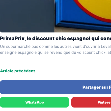
PrimaPrix, le discount chic espagnol qui conq
Un supermarché pas comme les autres vient d'ouvrir à Levall
enseigne espagnole qui se revendique du «discount chic», a
Article précédent
Partager sur
WhatsApp
Pintere