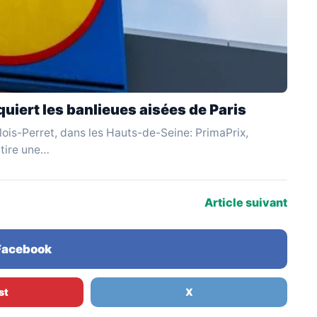
uiert les banlieues aisées de Paris
ois-Perret, dans les Hauts-de-Seine: PrimaPrix,
ttire une…
Article suivant
 Facebook
st
X