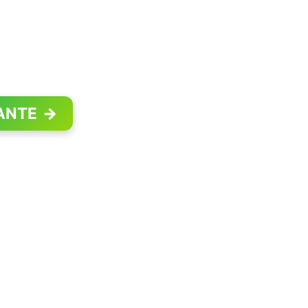
ANTE
→