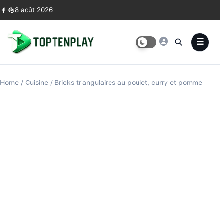
Skip to content
8 août 2026
Home
/
Cuisine
/
Bricks triangulaires au poulet, curry et pomme