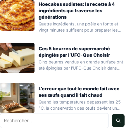
Hoecakes sudistes: la recette à 4
ingrédients qui traverse les
générations
Quatre ingrédients, une poêle en fonte et
vingt minutes suffisent pour préparer les
hoecakes,…
Ces 5 beurres de supermarché
épinglés par l’UFC-Que Choisir
Cinq beurres vendus en grande surface ont
été épinglés par l'UFC-Que Choisir dans
une…
L’erreur que tout le monde fait avec
ses œufs quand il fait chaud
Quand les températures dépassent les 25
°C, la conservation des œufs devient un
vrai…
Rechercher