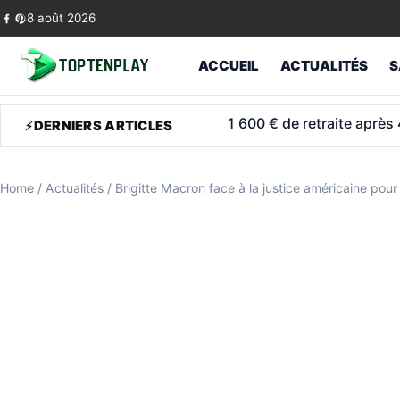
Skip to content
8 août 2026
ACCUEIL
ACTUALITÉS
S
Retraite militaire à 48 a
DERNIERS ARTICLES
Home
/
Actualités
/
Brigitte Macron face à la justice américaine pour