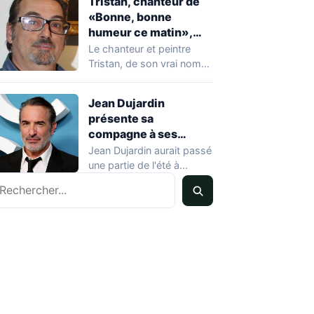
Tristan, chanteur de
«Bonne, bonne
humeur ce matin»,
mort à 68 ans
Le chanteur et peintre
Tristan, de son vrai nom
Pascal Dequatremare, est
décédé le…
Jean Dujardin
présente sa
compagne à ses
enfants à Soulac-sur-
Jean Dujardin aurait passé
Mer
une partie de l'été à
echercher
Soulac-sur-Mer, en
Gironde, en compagnie…