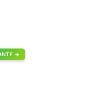
ANTE
→