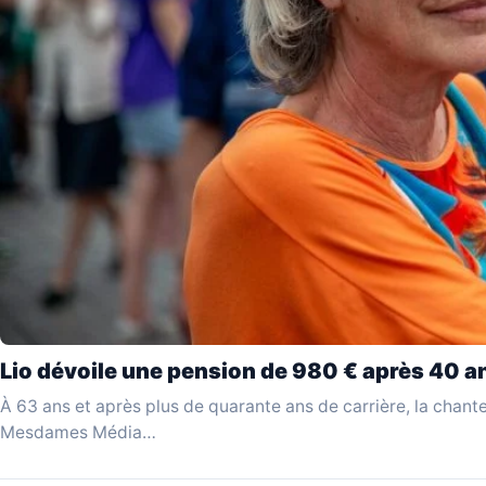
Lio dévoile une pension de 980 € après 40 an
À 63 ans et après plus de quarante ans de carrière, la chante
Mesdames Média…