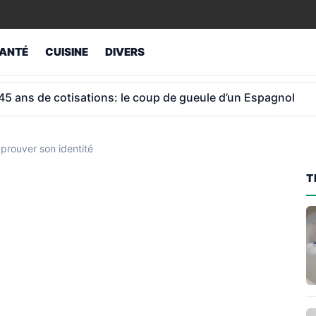
ANTÉ
CUISINE
DIVERS
ns: la pension moyenne est de 1 789 €
 prouver son identité
T