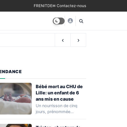
FR
EN
IT
DE
✉ Contactez-nous
‹
›
ENDANCE
Bébé mort au CHU de
Lille: un enfant de 6
ans mis en cause
Un nourrisson de cinq
jours, prénommée
Zayneb, est décédée à la
maternité Jeanne de…