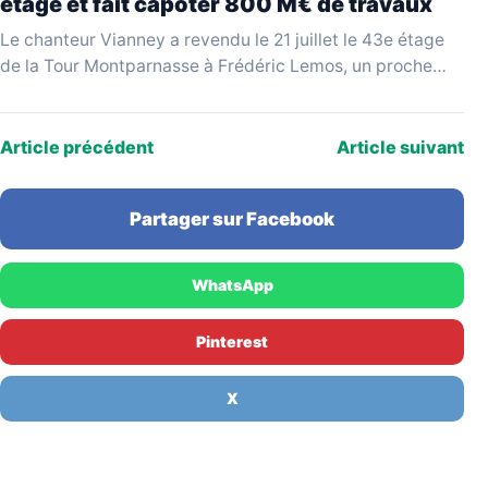
étage et fait capoter 800 M€ de travaux
Le chanteur Vianney a revendu le 21 juillet le 43e étage
de la Tour Montparnasse à Frédéric Lemos, un proche
qualifié de « pompier…
Article précédent
Article suivant
Partager sur Facebook
WhatsApp
Pinterest
X