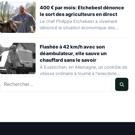
400 € par mois: Etchebest dénonce
le sort des agriculteurs en direct
Le chef Philippe Etchebest a vivement
dénoncé la situation économique des
agriculteurs français lors…
Flashée à 42 km/h avec son
déambulateur, elle sauve un
chauffard sans le savoir
À Euskirchen, en Allemagne, un contrôle de
vitesse ordinaire a tourné à l'anecdote
Rechercher
mondiale…