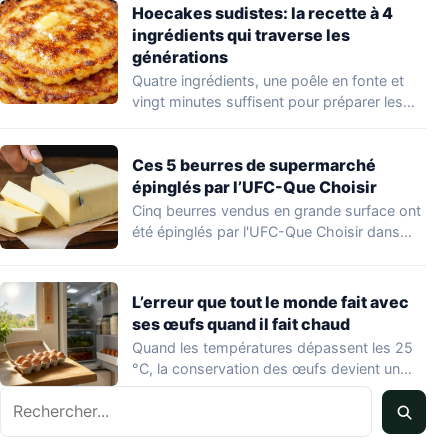
Hoecakes sudistes: la recette à 4
ingrédients qui traverse les
générations
Quatre ingrédients, une poêle en fonte et
vingt minutes suffisent pour préparer les
hoecakes,…
Ces 5 beurres de supermarché
épinglés par l’UFC-Que Choisir
Cinq beurres vendus en grande surface ont
été épinglés par l'UFC-Que Choisir dans
une…
L’erreur que tout le monde fait avec
ses œufs quand il fait chaud
Quand les températures dépassent les 25
°C, la conservation des œufs devient un
vrai…
Rechercher