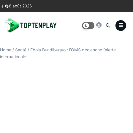
Skip to content
8 août 2026
Home
/
Santé
/
Ebola Bundibugyo : l’OMS déclenche l’alerte
internationale