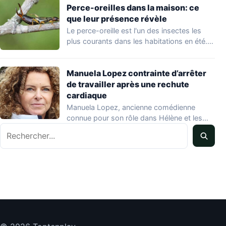
Perce-oreilles dans la maison: ce
que leur présence révèle
Le perce-oreille est l'un des insectes les
plus courants dans les habitations en été.…
Manuela Lopez contrainte d’arrêter
de travailler après une rechute
cardiaque
Manuela Lopez, ancienne comédienne
connue pour son rôle dans Hélène et les
Rechercher
garçons et…