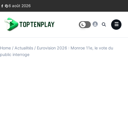
Skip to content
6 août 2026
Home
/
Actualités
/
Eurovision 2026 : Monroe 11e, le vote du
public interroge