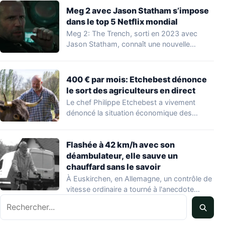
Meg 2 avec Jason Statham s’impose
dans le top 5 Netflix mondial
Meg 2: The Trench, sorti en 2023 avec
Jason Statham, connaît une nouvelle
vague…
400 € par mois: Etchebest dénonce
le sort des agriculteurs en direct
Le chef Philippe Etchebest a vivement
dénoncé la situation économique des
agriculteurs français lors…
Flashée à 42 km/h avec son
déambulateur, elle sauve un
chauffard sans le savoir
À Euskirchen, en Allemagne, un contrôle de
vitesse ordinaire a tourné à l'anecdote
Rechercher
mondiale…