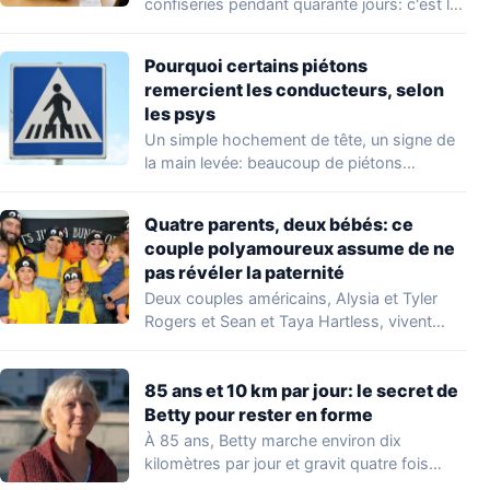
confiseries pendant quarante jours: c'est le
principe du carême…
Pourquoi certains piétons
remercient les conducteurs, selon
les psys
Un simple hochement de tête, un signe de
la main levée: beaucoup de piétons…
Quatre parents, deux bébés: ce
couple polyamoureux assume de ne
pas révéler la paternité
Deux couples américains, Alysia et Tyler
Rogers et Sean et Taya Hartless, vivent
ensemble…
85 ans et 10 km par jour: le secret de
Betty pour rester en forme
À 85 ans, Betty marche environ dix
kilomètres par jour et gravit quatre fois…