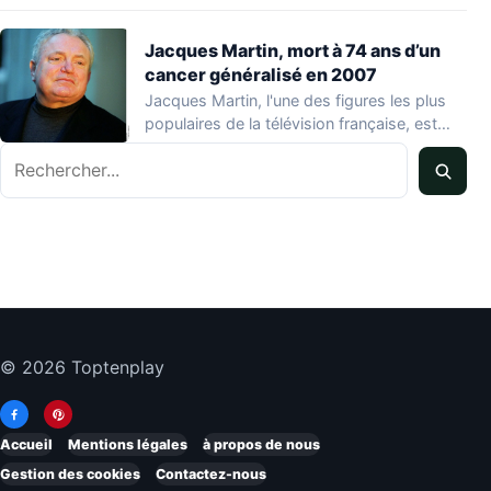
Jacques Martin, mort à 74 ans d’un
cancer généralisé en 2007
Jacques Martin, l'une des figures les plus
populaires de la télévision française, est
décédé…
Rechercher
© 2026 Toptenplay
Accueil
Mentions légales
à propos de nous
Gestion des cookies
Contactez-nous