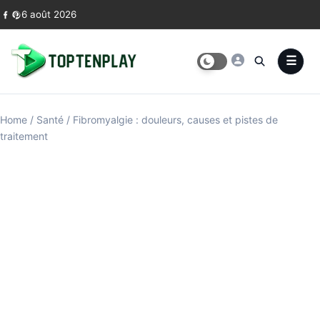
Skip to content
6 août 2026
Home
/
Santé
/
Fibromyalgie : douleurs, causes et pistes de
traitement